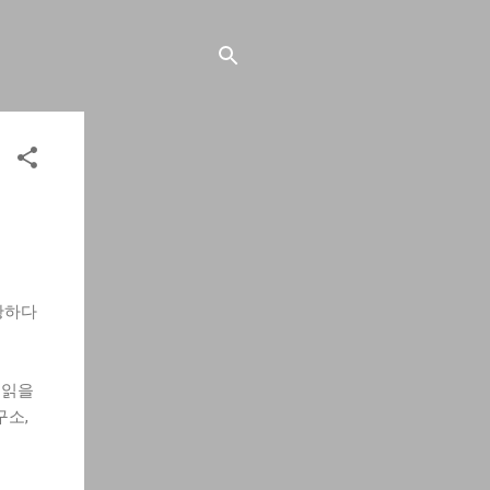
황하다
 읽을
구소,