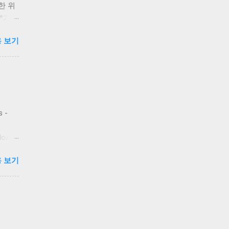
 위한 위
동 *가입
:
 보기
씨리얼
4 초
7 분
s -
분 6 초
nload
 보기