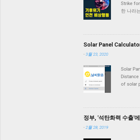
Strike f
한 나라는 없
분담금 : 
https:
제작 ) 1 편
https:/
Solar Panel Calculato
https:
-
3월 23, 2020
35 초 ht
https:/
Solar Pan
https:/
Distance 
https://
of solar 
this And
정부, '석탄화력 수출'
-
2월 28, 2019