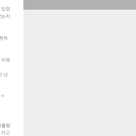
곳 있었
갔는지
표현하
 이로
의 난
 ㅋ
배출량
 가고