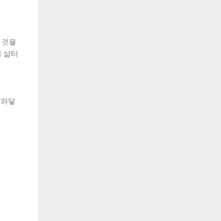
 것을
 삶터
 와닿